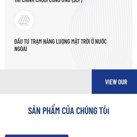
ĐẦU TƯ TRẠM NĂNG LƯỢNG MẶT TRỜI Ở NƯỚC
NGOÀI
VIEW OUR
MORE
SẢN PHẨM CỦA CHÚNG TÔI
SERVICES