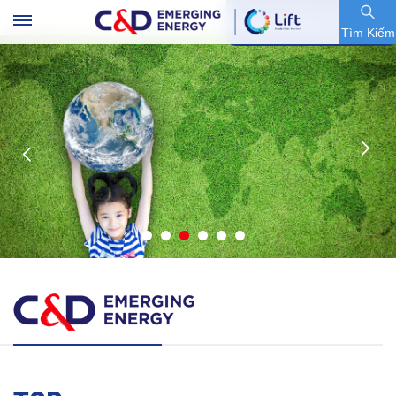
Mã Chứng Khoán : 600153.SH
Tìm Kiếm