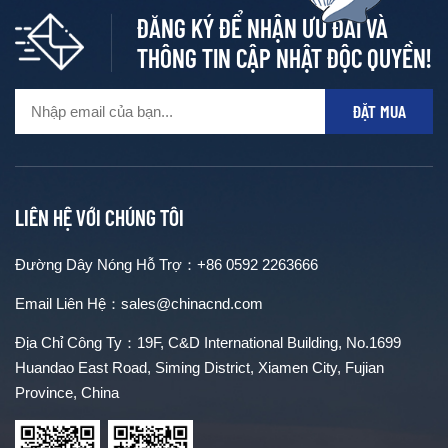
ĐĂNG KÝ ĐỂ NHẬN ƯU ĐÃI VÀ
THÔNG TIN CẬP NHẬT ĐỘC QUYỀN!
LIÊN HỆ VỚI CHÚNG TÔI
Đường Dây Nóng Hỗ Trợ：
+86 0592 2263666
Email Liên Hệ：
sales@chinacnd.com
Địa Chỉ Công Ty：19F, C&D International Building, No.1699
Huandao East Road, Siming District, Xiamen City, Fujian
Province, China