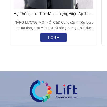
Hệ Thống Lưu Trữ Năng Lượng Điện Áp Thấp Dành Cho Nhà Ở
NĂNG LƯỢNG MỚI NỔI C&D Cung cấp nhiều lựa c
họn đa dạng cho việc lưu trữ năng lượng pin lithium
dân dụng.Biến ngôi nhà của bạn trở nên thân thiện v
HƠN +
ới môi trường hơn với pin C&D!Chỉ cần kết nối hệ th
n
ống quang điện hiện có của bạn hoặc lắp đặt một hệ
thống mới với biến tần lai để ngay lập tức tự chủ về
năng lượng.